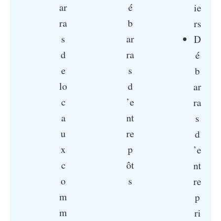
ar
é
ie
ra
b
rs
s
ar
D
d
ra
é
e
s
b
lo
d
ar
c
’e
ra
a
nt
s
u
re
d
x
p
’e
c
ôt
nt
o
s
re
m
p
m
ri