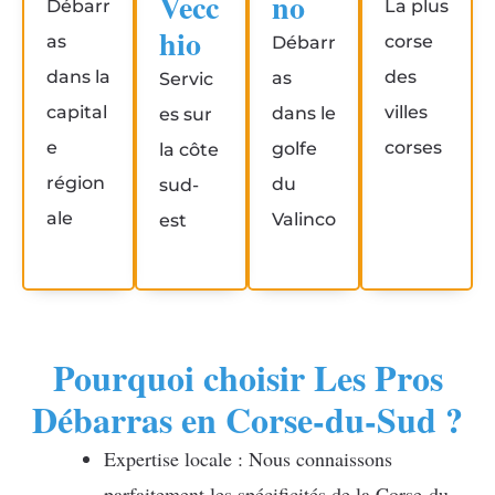
Vecc
no
Débarr
La plus
hio
as
corse
Débarr
dans la
des
as
Servic
capital
villes
dans le
es sur
e
corses
golfe
la côte
région
du
sud-
ale
Valinco
est
Pourquoi choisir Les Pros
Débarras en Corse-du-Sud ?
Expertise locale : Nous connaissons
parfaitement les spécificités de la Corse-du-