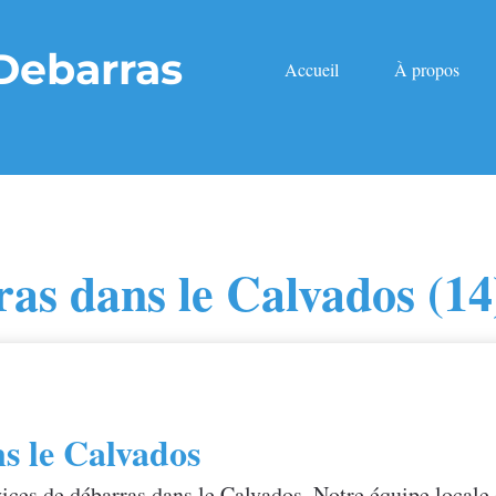
Debarras
Accueil
À propos
as dans le Calvados (14
s le Calvados
ices de débarras dans le Calvados. Notre équipe locale 