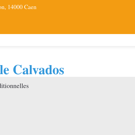
ion, 14000 Caen
 le Calvados
itionnelles