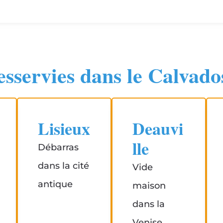
desservies dans le Calvado
Lisieux
Deauvi
lle
Débarras
dans la cité
Vide
antique
maison
dans la
Venise