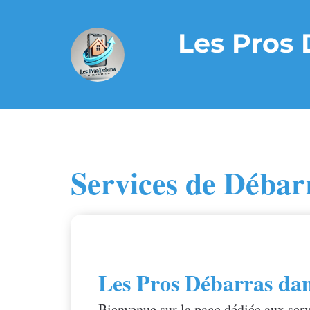
Aller
Les Pros 
au
contenu
Services de Débarr
Les Pros Débarras dan
Bienvenue sur la page dédiée aux serv